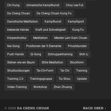
Chi Kung
chinesische Kampfkunst
Choy Lee Fut
Da Cheng Chuan
Da Cheng Chuan Kung Fu
Daoistische Meditation
Kampfkunst
Kampfsport
klebende Hände
Kraft und Schnelligkeit
Kung Fu
Körperstruktur
Meditation
Meister Lam Kam Chuen
Nei Gong
Positionen der 5 Elemente
Privatstunden
Push Hands
Qi Gong
Schnuppertraining
Shih Li
Stehen wie ein Baum
Stille Meditation
Stockform
Strukturübungen
Tai-Chi-Form
Tai Chi
Training
Training 2.0
Trainingsgruppe
Tui Shou
Update
Video-Training
Workshop
Zhan Zhuang
© 2026
DA CHENG CHUAN
NACH OBEN ↑