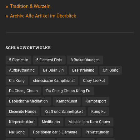
Tradition & Wurzeln
Archiv: Alle Artikel im Überblick
SCHLAGWORTWOLKE
5 Elemente
5-Element-Fists
8 Brokatübungen
Aufbautraining
Ba Duan Jin
Basistraining
Chi Gong
Chi Kung
chinesische Kampfkunst
Choy Lee Fut
Da Cheng Chuan
Da Cheng Chuan Kung Fu
Daoistische Meditation
Kampfkunst
Kampfsport
klebende Hände
Kraft und Schnelligkeit
Kung Fu
Körperstruktur
Meditation
Meister Lam Kam Chuen
Nei Gong
Positionen der 5 Elemente
Privatstunden