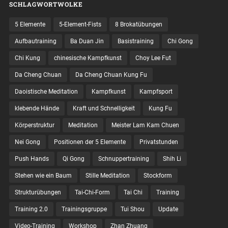
SCHLAGWORTWOLKE
5 Elemente
5-Element-Fists
8 Brokatübungen
Aufbautraining
Ba Duan Jin
Basistraining
Chi Gong
Chi Kung
chinesische Kampfkunst
Choy Lee Fut
Da Cheng Chuan
Da Cheng Chuan Kung Fu
Daoistische Meditation
Kampfkunst
Kampfsport
klebende Hände
Kraft und Schnelligkeit
Kung Fu
Körperstruktur
Meditation
Meister Lam Kam Chuen
Nei Gong
Positionen der 5 Elemente
Privatstunden
Push Hands
Qi Gong
Schnuppertraining
Shih Li
Stehen wie ein Baum
Stille Meditation
Stockform
Strukturübungen
Tai-Chi-Form
Tai Chi
Training
Training 2.0
Trainingsgruppe
Tui Shou
Update
Video-Training
Workshop
Zhan Zhuang